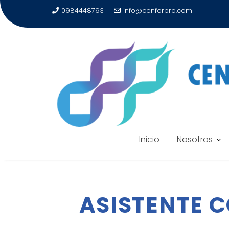
0984448793
info@cenforpro.com
Inicio
Nosotros
ASISTENTE 