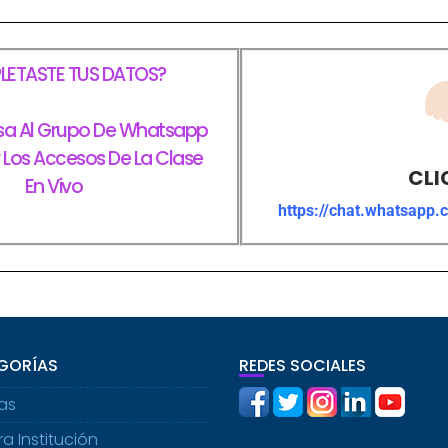
ETASTE TUS DATOS?
sa Al Grupo De Whatsapp
r Los Accesos De La Clase
CLI
En Vivo
https://chat.whatsapp
GORÍAS
REDES SOCIALES
ias
a Institución