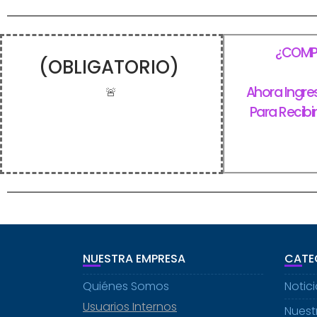
¿COMPL
(OBLIGATORIO)
Ahora Ingre
🚨
Para Recibi
NUESTRA EMPRESA
CATE
Quiénes Somos
Notic
Usuarios Internos
Nuestr