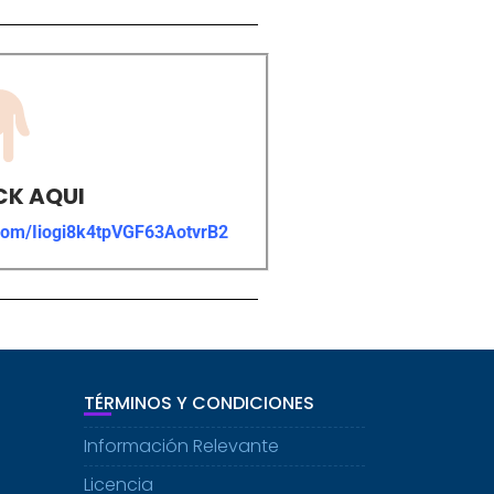
CK AQUI
.com/Iiogi8k4tpVGF63AotvrB2
TÉRMINOS Y CONDICIONES
Información Relevante
Licencia