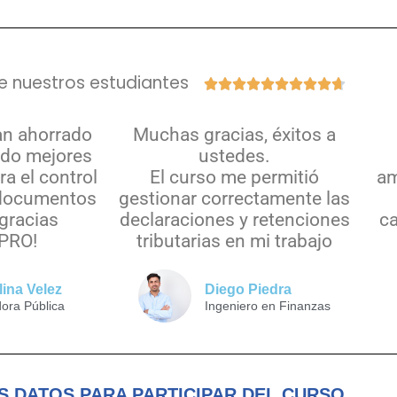
e nuestros estudiantes










an ahorrado
Muchas gracias, éxitos a
ado mejores
ustedes.
a el control
El curso me permitió
am
 documentos
gestionar correctamente las
 gracias
declaraciones y retenciones
ca
PRO!
tributarias en mi trabajo
lina Velez
Diego Piedra
dora Pública
Ingeniero en Finanzas
S DATOS PARA PARTICIPAR DEL CURSO