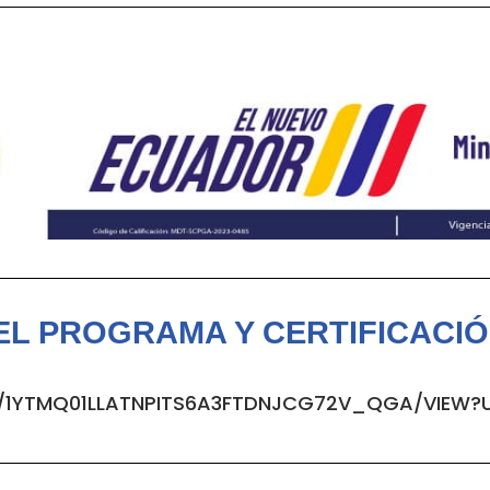
EL PROGRAMA Y CERTIFICACIÓN 
/D/1YTMQ01LLATNPITS6A3FTDNJCG72V_QGA/VIEW?