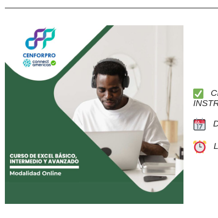
CL
INST
DE
LU