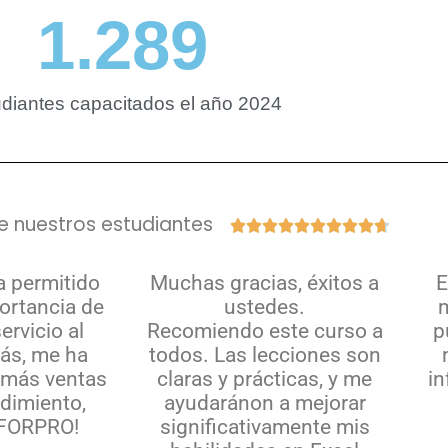
1.289
diantes capacitados el año 2024
e nuestros estudiantes










a permitido
Muchas gracias, éxitos a
E
ortancia de
ustedes.
m
ervicio al
Recomiendo este curso a
p
ás, me ha
todos. Las lecciones son
 más ventas
claras y prácticas, y me
in
dimiento
,
ayudaránon a mejorar
NFORPRO!
significativamente mis