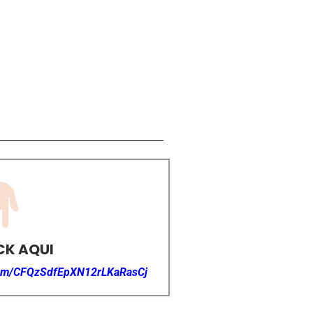
CK AQUI
.com/CFQzSdfEpXN12rLKaRasCj