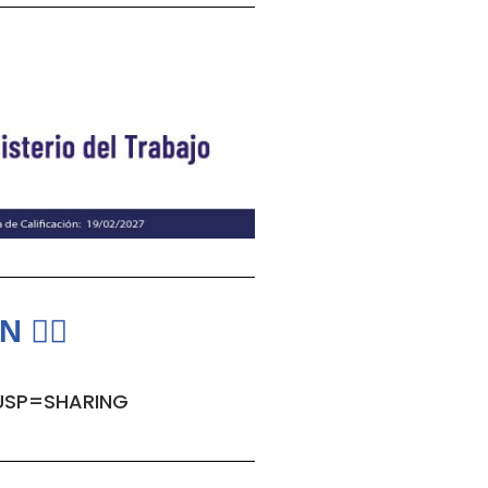
👇🏻
USP=SHARING