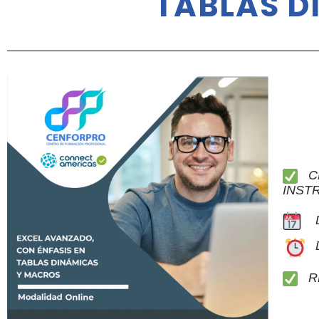
TABLAS D
CL
INST
D
RE