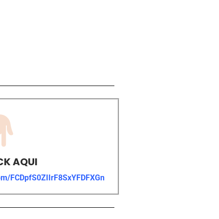
CK AQUI
.com/FCDpfS0ZIIrF8SxYFDFXGn