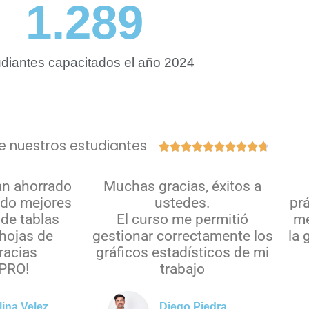
1.289
diantes capacitados el año 2024
e nuestros estudiantes










an ahorrado
Muchas gracias, éxitos a
ado mejores
ustedes.
pr
de tablas
El curso me permitió
me
hojas de
gestionar correctamente los
la 
gracias
gráficos estadísticos de mi
PRO!
trabajo
lina Velez
Diego Piedra