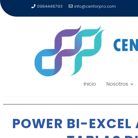
0984448793
info@cenforpro.com
Inicio
Nosotros
POWER BI-EXCEL 