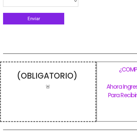
¿COMPL
(OBLIGATORIO)
Ahora Ingre
🚨
Para Recibi