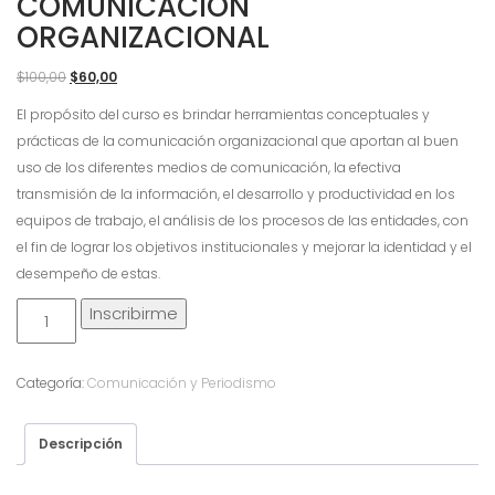
COMUNICACIÓN
ORGANIZACIONAL
El
El
$
100,00
$
60,00
precio
precio
El propósito del curso es brindar herramientas conceptuales y
original
actual
prácticas de la comunicación organizacional que aportan al buen
era:
es:
uso de los diferentes medios de comunicación, la efectiva
$100,00.
$60,00.
transmisión de la información, el desarrollo y productividad en los
equipos de trabajo, el análisis de los procesos de las entidades, con
el fin de lograr los objetivos institucionales y mejorar la identidad y el
desempeño de estas.
Comunicación
Inscribirme
Organizacional
cantidad
Categoría:
Comunicación y Periodismo
Descripción