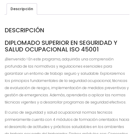
Salud
Ocupacional
Descripción
ISO
45001
DESCRIPCIÓN
cantidad
DIPLOMADO SUPERIOR EN SEGURIDAD Y
SALUD OCUPACIONAL ISO 45001
¡Bienvenido ! En este programa, adquirirás una comprensión
profunda de las normativas y regulaciones esenciales para
garantizar un entorno de trabajo seguro y saludable. Exploraremos
los principios fundamentales de la seguridad ocupacional, técnicas
de evaluación de riesgos, implementación de medidas preventivas y
gestión de emergencias. Además, aprenderás a aplicar las normas
técnicas vigentes y a desarrollar programas de seguridad efectivos.
El curso de seguridad y salud ocupacional normas tecnicas
primeramente cuenta con 4 módulos de formación orientados hacia
el desarrollo de actitudes y prácticas saludables en los ambientes
de trabajo por parte del trabajador. Dichos módulos son: Conceptos