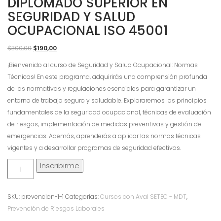
DIPLOMADO SUPERIOR EN
SEGURIDAD Y SALUD
OCUPACIONAL ISO 45001
El
El
$
300,00
$
190,00
precio
precio
¡Bienvenido al curso de Seguridad y Salud Ocupacional: Normas
original
actual
Técnicas! En este programa, adquirirás una comprensión profunda
era:
es:
de las normativas y regulaciones esenciales para garantizar un
$300,00.
$190,00.
entorno de trabajo seguro y saludable. Exploraremos los principios
fundamentales de la seguridad ocupacional, técnicas de evaluación
de riesgos, implementación de medidas preventivas y gestión de
emergencias. Además, aprenderás a aplicar las normas técnicas
vigentes y a desarrollar programas de seguridad efectivos.
Diplomado
Inscribirme
Superior
en
SKU:
prevencion-1-1
Categorías:
Cursos con Aval SETEC - MDT
,
Seguridad
Prevención de Riesgos Laborales
y