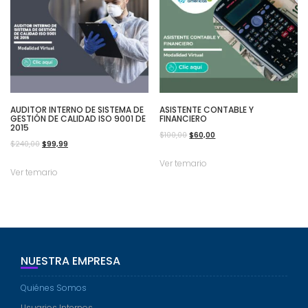
AUDITOR INTERNO DE SISTEMA DE
ASISTENTE CONTABLE Y
GESTIÓN DE CALIDAD ISO 9001 DE
FINANCIERO
2015
El
El
$
100,00
$
60,00
El
El
$
240,00
$
99,99
precio
precio
precio
precio
Ver temario
original
actual
Ver temario
original
actual
era:
es:
era:
es:
$100,00.
$60,00.
$240,00.
$99,99.
NUESTRA EMPRESA
Quiénes Somos
Usuarios Internos