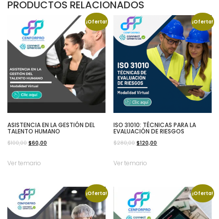
PRODUCTOS RELACIONADOS
¡Oferta!
¡Oferta!
ASISTENCIA EN LA GESTIÓN DEL
ISO 31010: TÉCNICAS PARA LA
TALENTO HUMANO
EVALUACIÓN DE RIESGOS
El
El
El
El
$
100,00
$
60,00
$
280,00
$
120,00
precio
precio
precio
precio
Ver temario
Ver temario
original
actual
original
actual
era:
es:
era:
es:
$100,00.
$60,00.
$280,00.
$120,00.
¡Oferta!
¡Oferta!