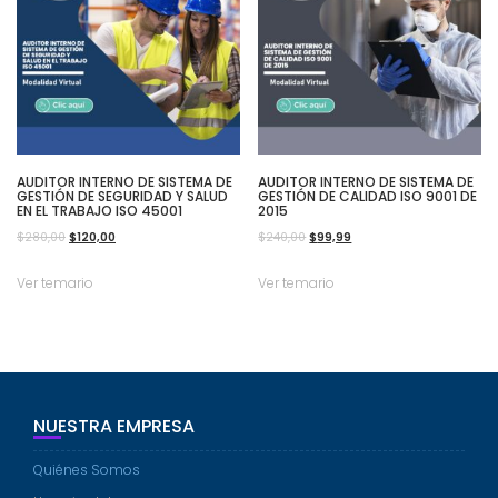
AUDITOR INTERNO DE SISTEMA DE
AUDITOR INTERNO DE SISTEMA DE
GESTIÓN DE SEGURIDAD Y SALUD
GESTIÓN DE CALIDAD ISO 9001 DE
EN EL TRABAJO ISO 45001
2015
El
El
El
El
$
280,00
$
120,00
$
240,00
$
99,99
precio
precio
precio
precio
Ver temario
Ver temario
original
actual
original
actual
era:
es:
era:
es:
$280,00.
$120,00.
$240,00.
$99,99.
NUESTRA EMPRESA
Quiénes Somos