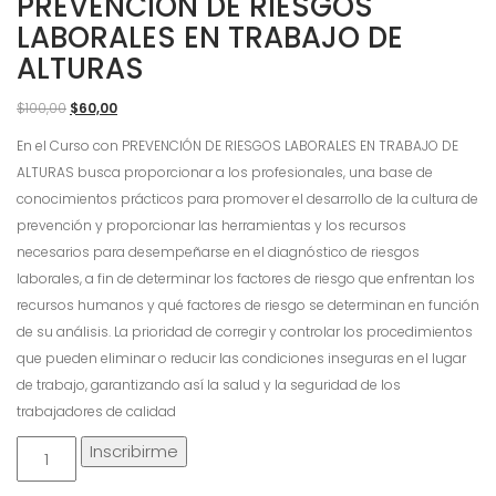
PREVENCIÓN DE RIESGOS
LABORALES EN TRABAJO DE
ALTURAS
El
El
$
100,00
$
60,00
precio
precio
En el Curso con PREVENCIÓN DE RIESGOS LABORALES EN TRABAJO DE
original
actual
ALTURAS busca proporcionar a los profesionales, una base de
era:
es:
conocimientos prácticos para promover el desarrollo de la cultura de
$100,00.
$60,00.
prevención y proporcionar las herramientas y los recursos
necesarios para desempeñarse en el diagnóstico de riesgos
laborales, a fin de determinar los factores de riesgo que enfrentan los
recursos humanos y qué factores de riesgo se determinan en función
de su análisis. La prioridad de corregir y controlar los procedimientos
que pueden eliminar o reducir las condiciones inseguras en el lugar
de trabajo, garantizando así la salud y la seguridad de los
trabajadores de calidad
Prevención
Inscribirme
de