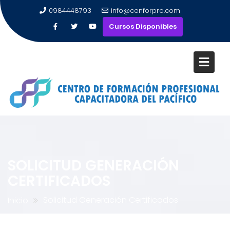
0984448793
info@cenforpro.com
Cursos Disponibles
SOLICITUD GENERACIÓN
CERTIFICADOS
Solicitud Generación Certificados
Inicio