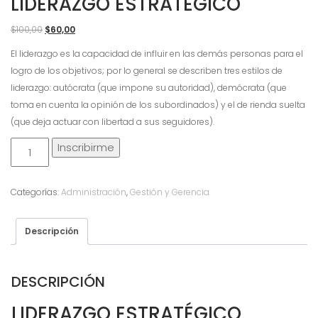
LIDERAZGO ESTRATÉGICO
El
El
$
100,00
$
60,00
precio
precio
El liderazgo es la capacidad de influir en las demás personas para el
original
actual
logro de los objetivos; por lo general se describen tres estilos de
era:
es:
liderazgo: autócrata (que impone su autoridad), demócrata (que
$100,00.
$60,00.
toma en cuenta la opinión de los subordinados) y el de rienda suelta
(que deja actuar con libertad a sus seguidores).
Liderazgo
Inscribirme
Estratégico
cantidad
Categorías:
Administración
,
Gestión y Gerencia
Descripción
DESCRIPCIÓN
LIDERAZGO ESTRATÉGICO