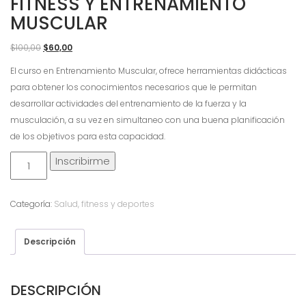
FITNESS Y ENTRENAMIENTO
MUSCULAR
El
El
$
100,00
$
60,00
precio
precio
El curso en Entrenamiento Muscular, ofrece herramientas didácticas
original
actual
para obtener los conocimientos necesarios que le permitan
era:
es:
desarrollar actividades del entrenamiento de la fuerza y la
$100,00.
$60,00.
musculación, a su vez en simultaneo con una buena planificación
de los objetivos para esta capacidad.
Fitness
Inscribirme
y
Entrenamiento
Categoría:
Salud, fitness y deportes
Muscular
cantidad
Descripción
DESCRIPCIÓN