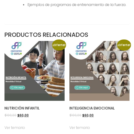
Ejemplos de programas de entrenamiento de la fuerza.
PRODUCTOS RELACIONADOS
¡Oferta!
¡Oferta!
NUTRICIÓN INFANTIL
INTELIGENCIA EMOCIONAL
El
El
El
El
$
100,00
$
60,00
$
100,00
$
60,00
precio
precio
precio
precio
Ver temario
Ver temario
original
actual
original
actual