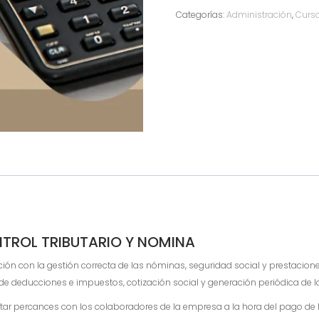
Contabilidad,
Categorías:
Administración
,
Curso
Control
Tributario
y
Nomina
cantidad
NTROL TRIBUTARIO Y NOMINA
ión con la gestión correcta de las nóminas, seguridad social y prestacion
o de deducciones e impuestos, cotización social y generación periódica de 
tar percances con los colaboradores de la empresa a la hora del pago de ho