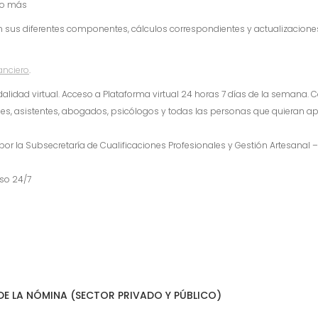
cho más
 sus diferentes componentes, cálculos correspondientes y actualizaciones 
nanciero
.
lidad virtual. Acceso a Plataforma virtual 24 horas 7 días de la semana.
les, asistentes, abogados, psicólogos y todas las personas que quieran ap
or la Subsecretaría de Cualificaciones Profesionales y Gestión Artesanal –
eso 24/7
DE LA NÓMINA (SECTOR PRIVADO Y PÚBLICO)