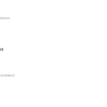
úblicos
AS
Contratos)