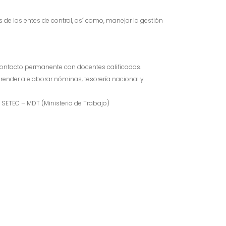
de los entes de control, así como, manejar la gestión
 Contacto permanente con docentes calificados.
render a elaborar nóminas, tesorería nacional y
 SETEC – MDT (Ministerio de Trabajo)