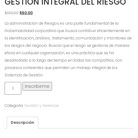
GESTIÓN INTEGRAL DEL RIESGO
El
El
$
100,00
$
60,00
precio
precio
La administración de Riesgos es una parte fundamental de la
original
actual
Gobernabilidad corporativa que busca contribuir eficientemente en
era:
es:
la identificación, análisis, tratamiento, comunicación y monitoreo de
$100,00.
$60,00.
los riesgos del negocio. Buscar que el riesgo se gestione de manera
eficaz en cualquier organización, es una práctica que se ha
desarrollado a lo largo del tiempo en todas las compañías, con
procesos coherentes que permiten un manejo integral de los
Sistemas de Gestión.
Gestión
Inscribirme
Integral
del
Categoría:
Gestión y Gerencia
Riesgo
cantidad
Descripción