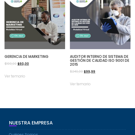
GERENCIA DE MARKETING
AUDITOR INTERNO DE SISTEMA DE
GESTIÓN DE CALIDAD ISO 9001 DE
El
El
$
100,00
$
60,00
2015
precio
precio
El
El
$
240,00
$
99,99
Ver temario
original
actual
precio
precio
Ver temario
era:
es:
original
actual
$100,00.
$60,00.
era:
es:
$240,00.
$99,99.
NUESTRA EMPRESA
Quiénes Somos