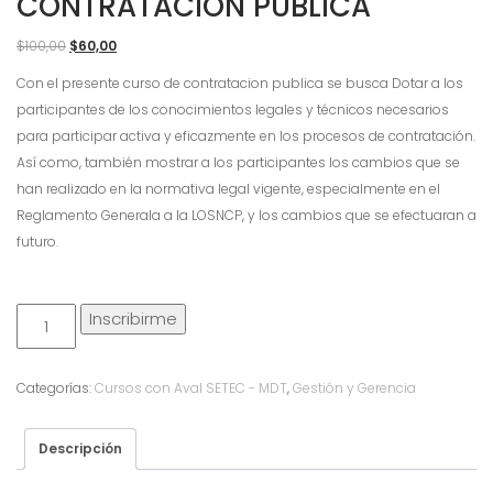
CONTRATACION PUBLICA
El
El
$
100,00
$
60,00
precio
precio
Con el presente curso de contratacion publica se busca Dotar a los
original
actual
participantes de los conocimientos legales y técnicos necesarios
era:
es:
para participar activa y eficazmente en los procesos de contratación.
$100,00.
$60,00.
Así como, también mostrar a los participantes los cambios que se
han realizado en la normativa legal vigente, especialmente en el
Reglamento Generala a la LOSNCP, y los cambios que se efectuaran a
futuro.
Contratacion
Inscribirme
Publica
cantidad
Categorías:
Cursos con Aval SETEC - MDT
,
Gestión y Gerencia
Descripción