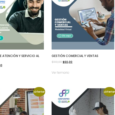
E ATENCIÓN Y SERVICIO AL
GESTIÓN COMERCIAL Y VENTAS
El
El
$
100,00
$
60,00
El
00
precio
precio
o
precio
Ver temario
original
actual
al
actual
era:
es:
es:
$100,00.
$60,00.
00.
$60,00.
¡Oferta!
¡Oferta