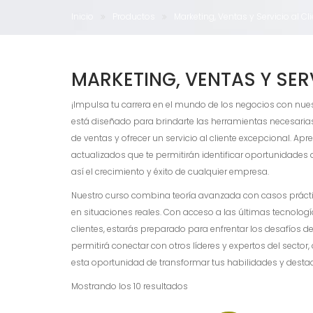
Inicio
Productos
Marketing, Ventas y Servicio al Cl
MARKETING, VENTAS Y SERV
¡Impulsa tu carrera en el mundo de los negocios con nuest
está diseñado para brindarte las herramientas necesarias
de ventas y ofrecer un servicio al cliente excepcional. Ap
actualizados que te permitirán identificar oportunidades d
así el crecimiento y éxito de cualquier empresa.
Nuestro curso combina teoría avanzada con casos práctic
en situaciones reales. Con acceso a las últimas tecnologí
clientes, estarás preparado para enfrentar los desafíos 
permitirá conectar con otros líderes y expertos del secto
esta oportunidad de transformar tus habilidades y desta
Ordenado
Mostrando los 10 resultados
por